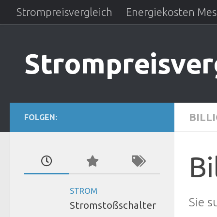
Strompreisvergleich
Energiekosten Mes
Zum Inhalt springen
Strompreisver
BILL
FOLGEN:
Bi
STROM
Sie 
Stromstoßschalter