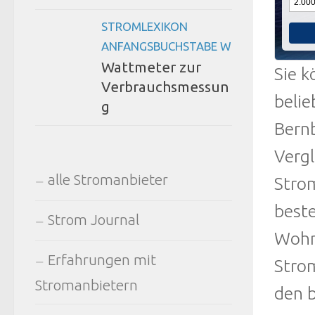
STROMLEXIKON
ANFANGSBUCHSTABE W
Wattmeter zur
Sie k
Verbrauchsmessun
belie
g
Bernb
Vergl
alle Stromanbieter
Strom
beste
Strom Journal
Wohno
Erfahrungen mit
Strom
Stromanbietern
den b