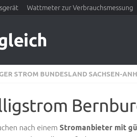
sgerät
Wattmeter zur Verbrauchsmessung
gleich
IGER STROM BUNDESLAND SACHSEN-AN
lligstrom Bernbu
suchen nach einem
Stromanbieter mit g