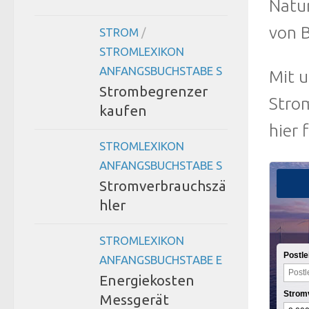
Natur
von 
STROM
/
STROMLEXIKON
ANFANGSBUCHSTABE S
Mit 
Strombegrenzer
Stro
kaufen
hier 
STROMLEXIKON
ANFANGSBUCHSTABE S
Stromverbrauchszä
hler
STROMLEXIKON
Postle
ANFANGSBUCHSTABE E
Energiekosten
Strom
Messgerät