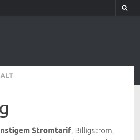
HALT
rg
ünstigem Stromtarif
, Billigstrom,