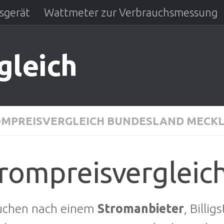
sgerät
Wattmeter zur Verbrauchsmessung
gleich
MPREISVERGLEICH BUNDESLAND MECK
rompreisvergleic
suchen nach einem
Stromanbieter
, Billi