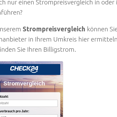
ch nur einen Strompreisvergleich in ode
hführen?
unserem
Strompreisvergleich
können Sie
manbieter in Ihrem Umkreis hier ermitte
finden Sie Ihren Billigstrom.
Stromvergleich
itzahl:
verbrauch pro Jahr: