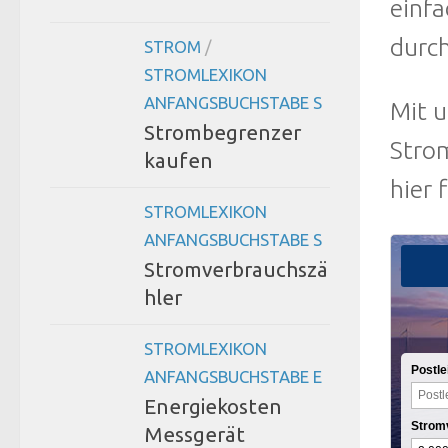
einfa
durc
STROM
/
STROMLEXIKON
ANFANGSBUCHSTABE S
Mit 
Strombegrenzer
Stro
kaufen
hier 
STROMLEXIKON
ANFANGSBUCHSTABE S
Stromverbrauchszä
hler
STROMLEXIKON
Postle
ANFANGSBUCHSTABE E
Energiekosten
Strom
Messgerät