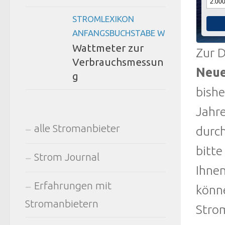
STROMLEXIKON
ANFANGSBUCHSTABE W
Wattmeter zur
Zur D
Verbrauchsmessun
Neue
g
bishe
Jahre
alle Stromanbieter
durc
bitte
Strom Journal
Ihne
Erfahrungen mit
könn
Stromanbietern
Strom