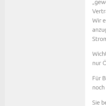
„gewe
Vertr
Wir e
anzug
Strom
Wicht
nur Ö
Für B
noch 
Sie b