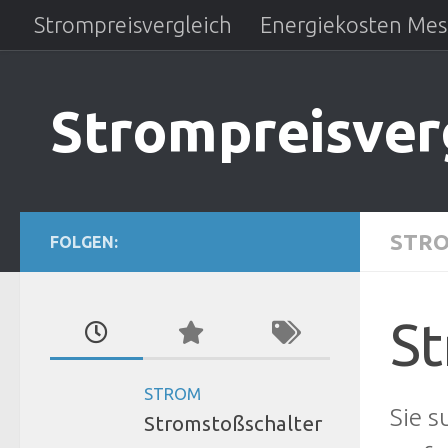
Strompreisvergleich
Energiekosten Mes
Zum Inhalt springen
Strompreisver
STRO
FOLGEN:
St
STROM
Sie 
Stromstoßschalter