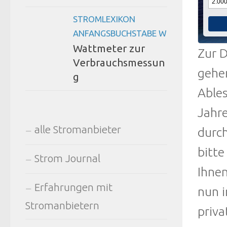
STROMLEXIKON
ANFANGSBUCHSTABE W
Wattmeter zur
Zur D
Verbrauchsmessun
gehen
g
Ables
Jahre
alle Stromanbieter
durc
bitte
Strom Journal
Ihne
Erfahrungen mit
nun 
Stromanbietern
priva