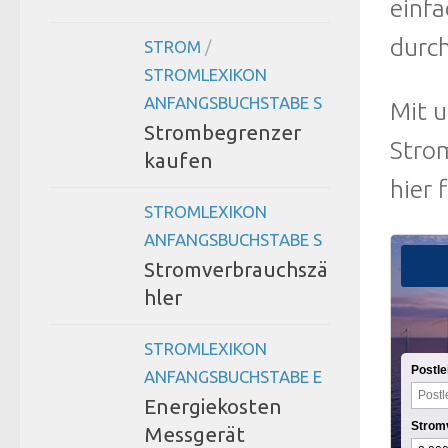
einfa
durc
STROM
/
STROMLEXIKON
ANFANGSBUCHSTABE S
Mit 
Strombegrenzer
Stro
kaufen
hier 
STROMLEXIKON
ANFANGSBUCHSTABE S
Stromverbrauchszä
hler
STROMLEXIKON
Postle
ANFANGSBUCHSTABE E
Energiekosten
Strom
Messgerät