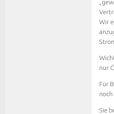
„gewe
Vertr
Wir e
anzug
Strom
Wicht
nur Ö
Für B
noch 
Sie b