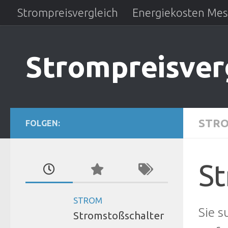
Strompreisvergleich
Energiekosten Mes
Zum Inhalt springen
Strompreisver
STRO
FOLGEN:
St
STROM
Sie 
Stromstoßschalter