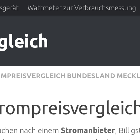
sgerät
Wattmeter zur Verbrauchsmessung
gleich
MPREISVERGLEICH BUNDESLAND MECK
rompreisvergleic
suchen nach einem
Stromanbieter
, Billi