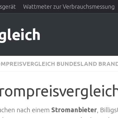
sgerät
Wattmeter zur Verbrauchsmessung
gleich
MPREISVERGLEICH BUNDESLAND BRAN
rompreisvergleic
suchen nach einem
Stromanbieter
, Billi