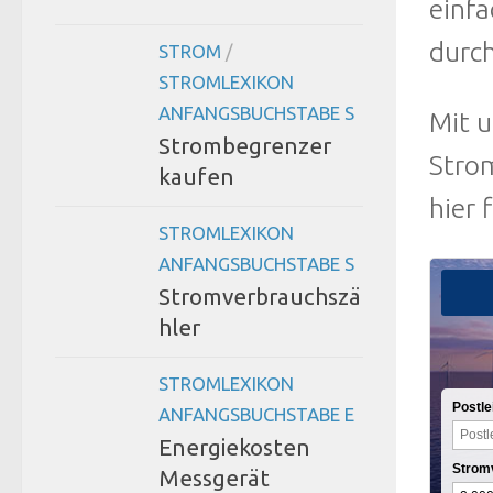
einfa
durc
STROM
/
STROMLEXIKON
ANFANGSBUCHSTABE S
Mit 
Strombegrenzer
Stro
kaufen
hier 
STROMLEXIKON
ANFANGSBUCHSTABE S
Stromverbrauchszä
hler
STROMLEXIKON
Postle
ANFANGSBUCHSTABE E
Energiekosten
Strom
Messgerät