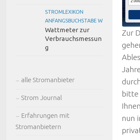
STROMLEXIKON
ANFANGSBUCHSTABE W
Wattmeter zur
Zur D
Verbrauchsmessun
gehen
g
Ables
Jahre
alle Stromanbieter
durc
bitte
Strom Journal
Ihne
Erfahrungen mit
nun 
Stromanbietern
priva