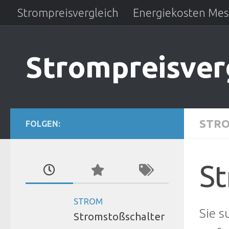
Strompreisvergleich
Energiekosten Mes
Zum Inhalt springen
Strompreisver
STRO
FOLGEN:
St
STROM
Sie 
Stromstoßschalter