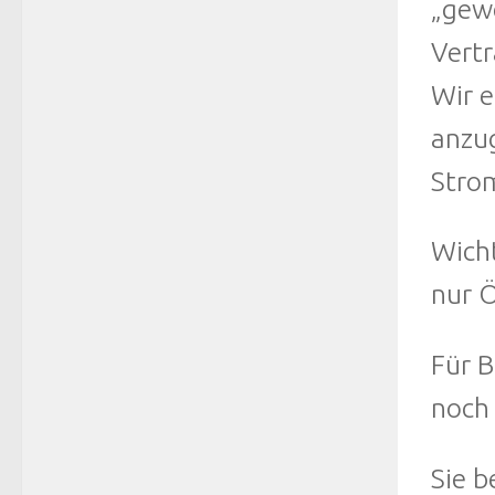
„gewe
Vertr
Wir e
anzug
Strom
Wicht
nur Ö
Für B
noch 
Sie b